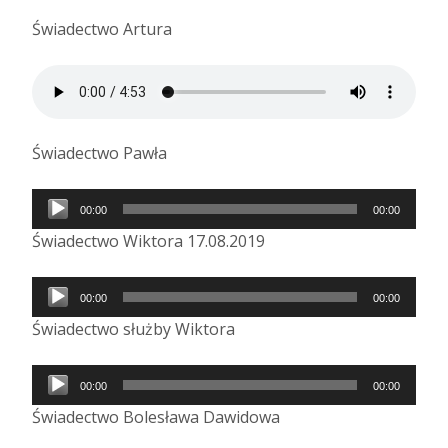
Świadectwo Artura
Świadectwo Pawła
Odtwarzacz
00:00
00:00
plików
Świadectwo Wiktora 17.08.2019
dźwiękowych
Odtwarzacz
00:00
00:00
plików
Świadectwo służby Wiktora
dźwiękowych
Odtwarzacz
00:00
00:00
plików
Świadectwo Bolesława Dawidowa
dźwiękowych