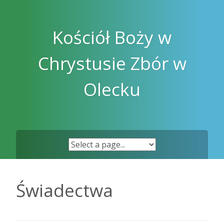
Skip
to
content
Kościół Boży w
Chrystusie Zbór w
Olecku
Świadectwa