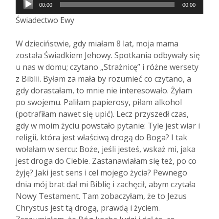
Odtwarzacz
00:00
00:00
plików
Świadectwo Ewy
dźwiękowych
W dzieciństwie, gdy miałam 8 lat, moja mama
została Świadkiem Jehowy. Spotkania odbywały się
u nas w domu; czytano „Strażnicę” i różne wersety
z Biblii. Byłam za mała by rozumieć co czytano, a
gdy dorastałam, to mnie nie interesowało. Żyłam
po swojemu. Paliłam papierosy, piłam alkohol
(potrafiłam nawet się upić). Lecz przyszedł czas,
gdy w moim życiu powstało pytanie: Tyle jest wiar i
religii, która jest właściwą drogą do Boga? I tak
wołałam w sercu: Boże, jeśli jesteś, wskaż mi, jaka
jest droga do Ciebie. Zastanawiałam się też, po co
żyję? Jaki jest sens i cel mojego życia? Pewnego
dnia mój brat dał mi Biblię i zachęcił, abym czytała
Nowy Testament. Tam zobaczyłam, że to Jezus
Chrystus jest tą drogą, prawdą i życiem.