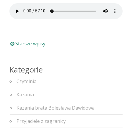
Nawigacja
Starsze wpisy
po
Kategorie
wpisach
Czytelnia
Kazania
Kazania brata Bolesława Dawidowa
Przyjaciele z zagranicy