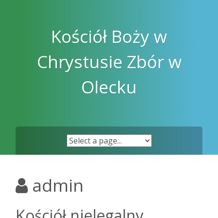
Skip
to
content
Kościół Boży w
Chrystusie Zbór w
Olecku
admin
Kościół nielegalny.